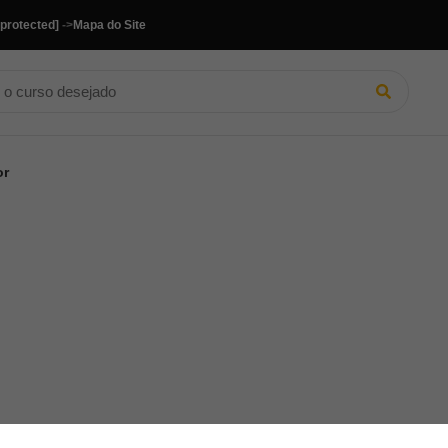
 protected]
->
Mapa do Site
or