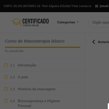
CNPJ: 29.191.067/0001-32 -
Tem Alguma Dúvida? Fale conosco:
[email
Categorias
Curso de Massoterapia Básico
Anteri
% concluído
Introdução
1.1
A pele
1.2
História da massagem
1.3
Biossegurança e Higiene
1.4
Pessoal