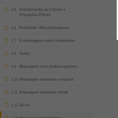
Atendimento ao Cliente e
1.5
Princípios Éticos
Profissão: Massoterapeuta
1.6
A massagem como tratamento
1.7
Tuiná
1.8
Massagem com pedras quentes
1.9
Massagem relaxante corporal
1.10
Massagem relaxante facial
1.11
Do-in
1.12
Massagem modeladora