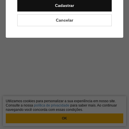
Cadastrar
Cancelar
Utilizamos cookies para personalizar a sua experiência em nosso site.
Consulte a nossa
política de privacidade
para saber mais. Ao continuar
navegando você concorda com essas condições.
OK