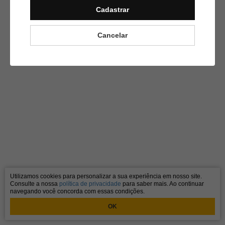
Cadastrar
Cancelar
Utilizamos cookies para personalizar a sua experiência em nosso site.
Consulte a nossa
política de privacidade
para saber mais. Ao continuar
navegando você concorda com essas condições.
OK