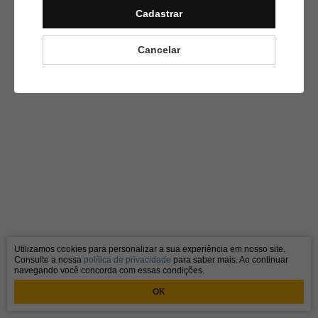
Cadastrar
Cancelar
Utilizamos cookies para personalizar a sua experiência em nosso site.
Consulte a nossa
política de privacidade
para saber mais. Ao continuar
navegando você concorda com essas condições.
OK