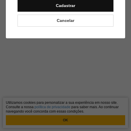
Cadastrar
Cancelar
Utilizamos cookies para personalizar a sua experiência em nosso site.
Consulte a nossa
política de privacidade
para saber mais. Ao continuar
navegando você concorda com essas condições.
OK