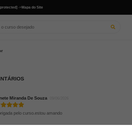
 protected]
->
Mapa do Site
or
ENTÁRIOS
nete Miranda De Souza
09/06/2026
rigada pelo curso.estou amando
imunda Rodrigues Pinto
19/11/2024