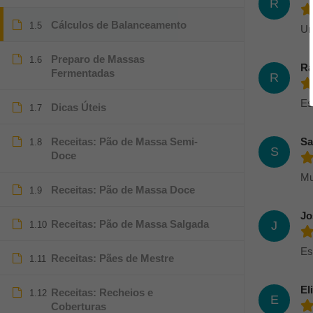
R
Cálculos de Balanceamento
1.5
Um
Preparo de Massas
1.6
Ra
Fermentadas
R
Es
Dicas Úteis
1.7
Receitas: Pão de Massa Semi-
Sa
1.8
S
Doce
Mu
Receitas: Pão de Massa Doce
1.9
Jo
Receitas: Pão de Massa Salgada
J
1.10
Es
Receitas: Pães de Mestre
1.11
El
Receitas: Recheios e
1.12
E
Coberturas