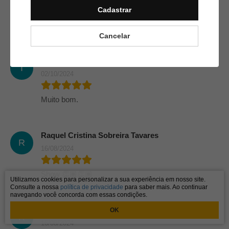
Cadastrar
Bom d++
Cancelar
IVANI AZEVEDO DE OLIVEIRA
I
02/10/2024
Muito bom.
Raquel Cristina Sobreira Tavares
R
16/08/2024
Show 👏🏽👏🏽
Utilizamos cookies para personalizar a sua experiência em nosso site.
Consulte a nossa
política de privacidade
para saber mais. Ao continuar
navegando você concorda com essas condições.
Raquel Cristina Sobreira Tavares
OK
R
16/08/2024