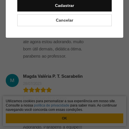
Cadastrar
bom.
Cancelar
Valdirene Ribeiro
10/08/2023
ate agora estou adorando. muito
bom útil demais, didática ótima.
parabens ao professor.
Magda Valéria P. T. Scarabelin
M
28/07/2023
Estou achando o curso
Utilizamos cookies para personalizar a sua experiência em nosso site.
extremamente interessante e útil!
Consulte a nossa
política de privacidade
para saber mais. Ao continuar
navegando você concorda com essas condições.
O professor passa detalhes
OK
muito importantes.
Adorando. Parabéns a equipe!!!