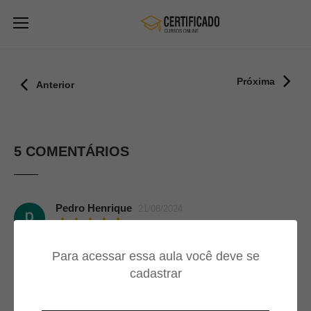
Próxima
Anterior
5 COMENTÁRIOS
Pedro Henrique
21/08/2024
e bom em
Para acessar essa aula você deve se
cadastrar
Mateus Cunha
10/01/2024