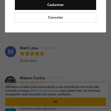
Cadastrar
Moises Ribeiro
07/05/2024
Cancelar
Curso ótimo, parabéns, Wagner
explica super bem.
Marli Lima
20/02/2024
Muito bom
Mateus Cunha
15/01/2024
Utilizamos cookies para personalizar a sua experiência em nosso site.
muito obrigado.
Consulte a nossa
política de privacidade
para saber mais. Ao continuar
navegando você concorda com essas condições.
OK
William Elias Quirino
10/12/2023