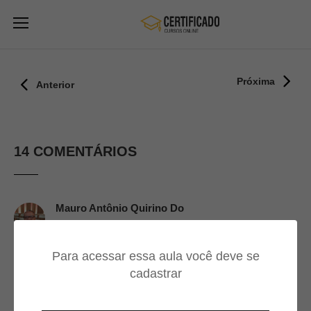
Próxima
Anterior
14 COMENTÁRIOS
Mauro Antônio Quirino Do
Nascimento
16/06/2024
Para acessar essa aula você deve se
cadastrar
curso maravilhoso bem
esplicado . parabéns