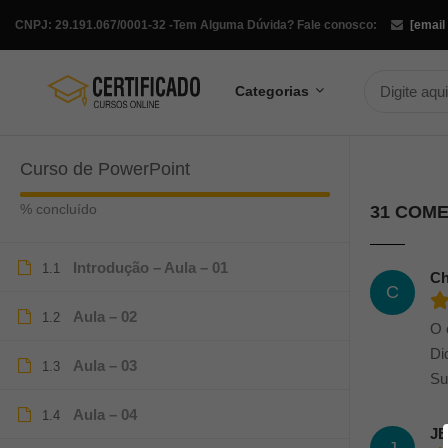
CNPJ: 29.191.067/0001-32 -
Tem Alguma Dúvida? Fale conosco:
[email
Categorias
Curso de PowerPoint
% concluído
31 COM
Introdução – Aula – 01
1.1
Ch
C
Aula – 02
1.2
O 
Di
Aula – 03
1.3
Su
Aula – 04
1.4
JE