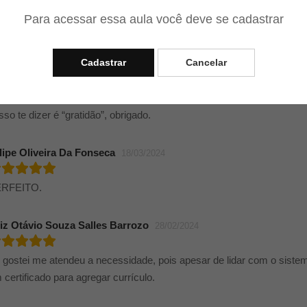
Para acessar essa aula você deve se cadastrar
MEI MUITO TEACHER
dias Moreira Barbosa
Cadastrar
Cancelar
15/04/2024
ofessor, resumindo o que obtive nestes 26 lições dado com muita pa
sso te dizer é “gratidão”, obrigado.
lipe Oliveira Da Fonseca
18/03/2024
RFEITO.
iz Otávio Souza Salles Barrozo
28/02/2024
 gostei me atendeu a necessidade, pois apesar de lidar com o siste
 certificado para agregar currículo.