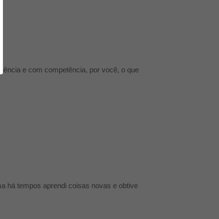
ciência e com competência, por você, o que
ma há tempos aprendi coisas novas e obtive