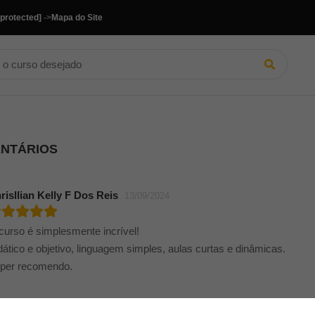
 protected]
->
Mapa do Site
ENTÁRIOS
risllian Kelly F Dos Reis
13/09/2024
curso é simplesmente incrível!
dático e objetivo, linguagem simples, aulas curtas e dinâmicas.
per recomendo.
DU LUIS LUCIANO
08/05/2024