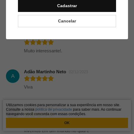
Cadastrar
Muito Bom
Cancelar
Geraboão Da Silva Silveira
20/03/2024
Muito interessante!.
Adão Martinho Neto
02/12/2023
A
Viva
Utilizamos cookies para personalizar a sua experiência em nosso site.
Geralda Alves
11/05/2023
Consulte a nossa
política de privacidade
para saber mais. Ao continuar
navegando você concorda com essas condições.
Freud explica. Atualmente
OK
vivemos em um mundo no qual é