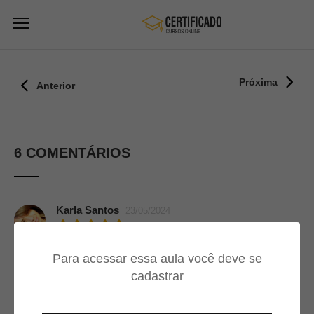
Próxima
Anterior
6 COMENTÁRIOS
Karla Santos
23/05/2024
Muito bom!
Para acessar essa aula você deve se
cadastrar
Flavio Donin Filho
03/04/2024