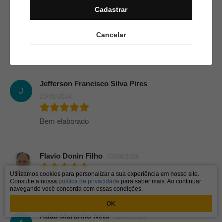
Cadastrar
14/09/2024
Cancelar
Gostei demais muito
interessante 👏🏽👏🏽👏🏽
Jefferson Francisco Silva Pires
J
23/08/2024
Bem elaborado
Flavio Donin Filho
03/04/2024
Utilizamos cookies para personalizar a sua experiência em nosso site.
Gostei muito
Consulte a nossa
política de privacidade
para saber mais. Ao continuar
navegando você concorda com essas condições.
OK
Adão Martinho Neto
12/12/2023