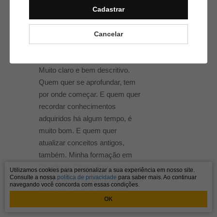
Cadastrar
Aula viva
Cancelar
Marcia Nunes
02/07/2023
Muito claro e bem descritivo.
Quem quer se aprofundar, tem
por onde começar. E quem quer
recordar conhecimentos
adquiridos há algum tempo, é
muito bom. E quem quer
atualizar conceitos antigos,
também. Minha formação em
Psicologia Clínica teve início em
Utilizamos cookies para personalizar a sua experiência em nosso site.
Consulte a nossa
política de privacidade
para saber mais. Ao continuar
1975 e terminou em 1981. Então,
navegando você concorda com essas condições.
atualizar e reviver conceitos,
OK
está sendo o ideal.