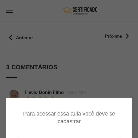
Próxima
Anterior
3 COMENTÁRIOS
Flavio Donin Filho
03/04/2024
Muito Bom
Para acessar essa aula você deve se
cadastrar
Adão Martinho Neto
07/12/2023
A