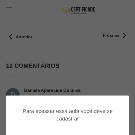
Próxima
Anterior
12 COMENTÁRIOS
Daniele Aparecida Da Silva
17/09/2024
Para acessar essa aula você deve se
aula maravilhosa 👏🏽👏🏽💡
cadastrar
Jefferson Francisco Silva Pires