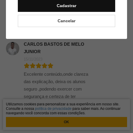
Conteúdo bem esclarecedor,
Cadastrar
está agregando muito na Pós
Graduação que estou
Cancelar
concluindo, obrigada
CARLOS BASTOS DE MELO
JUNIOR
15/11/2023
Excelente conteúdo,onde clareza
das explicação, deixa os alunos
seguro ,podendo exercer com
segurança e certeza de ter
adquirido este conhecimento em
Utilizamos cookies para personalizar a sua experiência em nosso site.
Consulte a nossa
política de privacidade
para saber mais. Ao continuar
uma instituição seria , dinâmica
navegando você concorda com essas condições.
,grato,muito obrigado…grato
OK