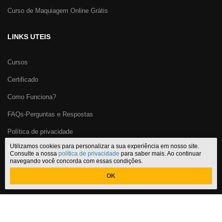
Curso de Maquiagem Online Grátis
LINKS UTEIS
Cursos
Certificado
Como Funciona?
FAQs-Perguntas e Respostas
Política de privacidade
Utilizamos cookies para personalizar a sua experiência em nosso site.
Blog
Consulte a nossa
política de privacidade
para saber mais. Ao continuar
navegando você concorda com essas condições.
OK
Certificado Cursos Online
,
o melhor site de
cursos online com
certificado
do Brasil. CNPJ: 29.191.067/0001-32