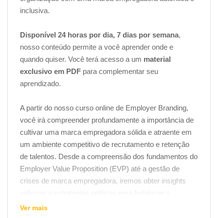
inclusiva.
Disponível 24 horas por dia, 7 dias por semana
,
nosso conteúdo permite a você aprender onde e
quando quiser. Você terá acesso a um
material
exclusivo em PDF
para complementar seu
aprendizado.
A partir do nosso curso online de Employer Branding,
você irá compreender profundamente a importância de
cultivar uma marca empregadora sólida e atraente em
um ambiente competitivo de recrutamento e retenção
de talentos. Desde a compreensão dos fundamentos do
Employer Value Proposition (EVP) até a gestão de
crises de marca empregadora, iremos obter insights
valiosos e estratégias práticas para fortalecer a
presença da empresa no mercado de trabalho. A marca
Ver mais
empregadora vai além de uma simples estratégia de