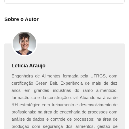
conclusão do curso?
Sobre o Autor
Para obter o seu certificado, é bastante simples!
Basta
realizar o curso por completo e obter uma nota igual
ou superior a 6.0 na avaliação final
. Uma vez que
você tenha alcançado esse resultado, você poderá
solicitar o seu certificado.
O valor do investimento para a emissão do certificado é
Leticia Araujo
de R$ 49,90, podendo ser pago por boleto bancário,
Engenheira de Alimentos formada pela UFRGS, com
cartão de crédito ou
PIX
.
certificação Green Belt. Experiência de mais de dez
anos em grandes indústrias do ramo alimentício,
Assim que o pagamento for confirmado (o prazo de
farmacêutico e da construção civil. Atuando na área de
confirmação varia dependendo do método de
RH estratégico com treinamento e desenvolvimento de
pagamento escolhido), você receberá a liberação para
profissionais; na área de engenharia de processos com
realizar o download do seu certificado.
análise de dados e controle de processos; na área de
produção com segurança dos alimentos, gestão de