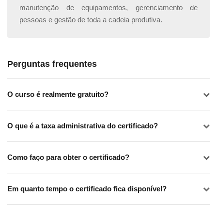
__________________________________________________
manutenção de equipamentos, gerenciamento de
pessoas e gestão de toda a cadeia produtiva.
Complemente seu aprendizado com
outros assuntos pertinentes na área:
Nossa plataforma conta com outros diversos cursos
Perguntas frequentes
que podem deixar seu currículo ainda mais completo.
Cursos elaborados por profissionais especializados!
O curso é realmente gratuito?
Confira:
Curso online de
Marketing Digital
O que é a taxa administrativa do certificado?
Curso online de
Gestão de Negócios
Curso online de
Recursos Humanos Ágil
Como faço para obter o certificado?
Curso online de
Diversidade e Inclusão na prática
Em quanto tempo o certificado fica disponível?