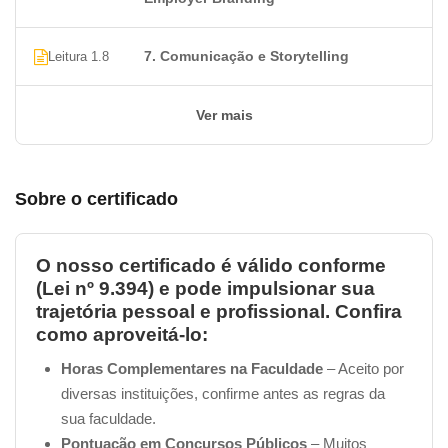
Quais tópicos abordaremos no nosso
Curso de
Employer Branding
?
7. Comunicação e Storytelling
Leitura 1.8
Introdução ao Employer Branding
História e Evolução do Employer Branding
Fundamentos da Marca Empregadora
Ver mais
Identidade e Cultura Organizacional
Pesquisa em Employer Branding
Desenvolvimento da Estratégia de Employer
Sobre o certificado
Branding
Comunicação e Storytelling
Gestão de Talentos e Experiência do Funcionário
O nosso certificado é válido conforme
Employer Value Proposition (EVP)
(Lei nº 9.394) e pode impulsionar sua
Employer Branding Digital
trajetória pessoal e profissional. Confira
como aproveitá-lo:
Estratégias de Recrutamento
Retenção de Talentos
Horas Complementares na Faculdade
– Aceito por
Avaliação de Desempenho e Feedback
diversas instituições, confirme antes as regras da
Gestão da Diversidade e Inclusão
sua faculdade.
Mensuração de Resultados
Pontuação em Concursos Públicos
– Muitos