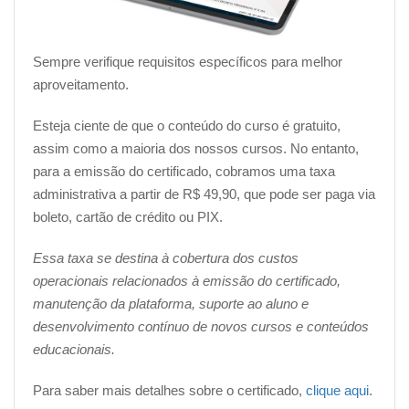
Essa taxa pode ser paga via boleto, cartão de crédito ou
PIX
, conforme a sua preferência.
Sempre verifique requisitos específicos para melhor
aproveitamento.
__________________________________________________
Esteja ciente de que o conteúdo do curso é gratuito,
2. Quanto tempo dura um Curso de
assim como a maioria dos nossos cursos. No entanto,
Employer Branding?
para a emissão do certificado, cobramos uma taxa
administrativa a partir de R$ 49,90, que pode ser paga via
O nosso curso de
Employer Branding
online foi
boleto, cartão de crédito ou PIX.
planejado para ter uma duração de 35 horas-aula. Mas
olha que bacana, como nossa plataforma é digital,
você
Essa taxa se destina à cobertura dos custos
pode fazer o curso no seu ritmo, a qualquer hora e
operacionais relacionados à emissão do certificado,
em qualquer lugar
. Só precisa estar conectado à
manutenção da plataforma, suporte ao aluno e
internet, ok?
desenvolvimento contínuo de novos cursos e conteúdos
educacionais.
__________________________________________________
Para saber mais detalhes sobre o certificado,
clique aqui
.
3. Como obter o certificado de