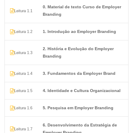
impacto das estratégias de Employer Branding nos
0. Material de texto Curso de Employer
objetivos de negócios da empresa, permitindo ajustes e
Leitura 1.1
Branding
otimizações contínuas. E, por fim, lidar com crises de
uma marca empregadora tem o valor de considerar as
parcerias estratégicas e colaborações para fortalecer
1. Introdução ao Employer Branding
Leitura 1.2
ainda mais a reputação da empresa no mercado de
trabalho.
2. História e Evolução do Employer
Leitura 1.3
Branding
Utilizando os conhecimentos, ferramentas e técnicas
você irá conseguir desenvolver e implementar uma
3. Fundamentos da Employer Brand
Leitura 1.4
estratégia de Employer Branding eficaz, alinhada com
os objetivos e valores da empresa. Através da
construção de uma marca empregadora autêntica,
4. Identidade e Cultura Organizacional
Leitura 1.5
transparente e inclusiva, as organizações podem não
apenas atrair e reter talentos excepcionais, mas
5. Pesquisa em Employer Branding
Leitura 1.6
também promover uma cultura de inovação,
engajamento e sucesso a longo prazo.
6. Desenvolvimento da Estratégia de
Leitura 1.7
Employer Branding