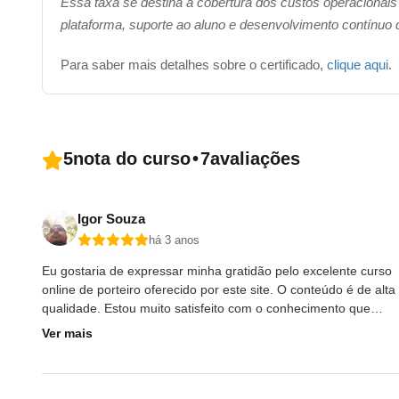
Essa taxa se destina à cobertura dos custos operacionais
plataforma, suporte ao aluno e desenvolvimento contínuo
Para saber mais detalhes sobre o certificado,
clique aqui
.
5
nota do curso
•
7
avaliações
Igor Souza
há 3 anos
Eu gostaria de expressar minha gratidão pelo excelente curso
online de porteiro oferecido por este site. O conteúdo é de alta
qualidade. Estou muito satisfeito com o conhecimento que
adquiri e as habilidades que desenvolvi.
Ver mais