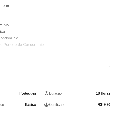
rfone
mínio
iço
Condomínio
o Porteiro de Condomínio
cios
do Clube
Clube
Português
Duração
10 Horas
ade
Básico
Certificado
R$
49.90