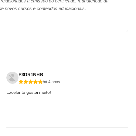
 relacionados à emissão do certificado, manutenção da
 de novos cursos e conteúdos educacionais.
P3DR1NHØ
há 4 anos
Excelente gostei muito!