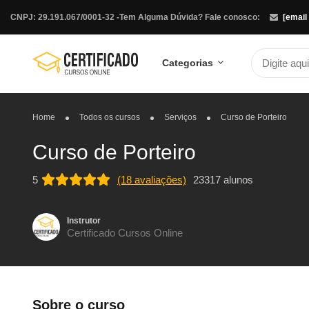
CNPJ: 29.191.067/0001-32 -
Tem Alguma Dúvida? Fale conosco:
[email
Categorias
Home
Todos os cursos
Serviços
Curso de Porteiro
Curso de Porteiro
5
(18 avaliações)
23317 alunos
Instrutor
Certificado Cursos Online
Sobre o curso