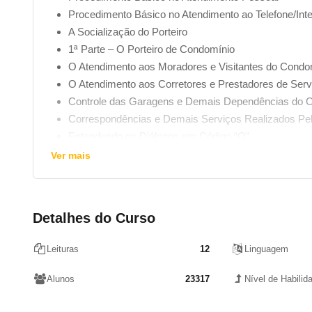
Procedimento Básico no Atendimento ao Telefone/Inte
A Socialização do Porteiro
1ª Parte – O Porteiro de Condomínio
O Atendimento aos Moradores e Visitantes do Condo
O Atendimento aos Corretores e Prestadores de Serv
Controle das Garagens e Demais Dependências do 
Correspondências e Demais Serviços Realizados Pel
Entendendo os Diálogos em Código “Q”
Dicas Importantes
Ver mais
2ª Parte – O Porteiro de Clubes Sociais, Tipos de Só
O Controle de Entrada/Saída dos Sócios na Portaria 
O Atendimento aos Funcionários e Fornecedores do 
Detalhes do Curso
Bibliografia/Links Recomendados
Leituras
12
Linguagem
Alunos
23317
Nível de Habilid