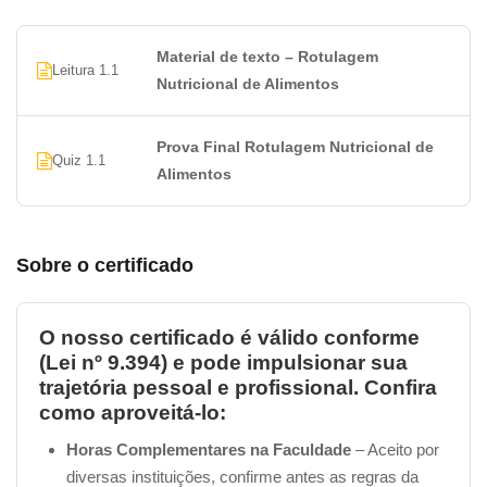
Curso de Rotulagem Nutricional de
Material de texto – Rotulagem
Leitura 1.1
Alimentos | Porque Fazer?
Nutricional de Alimentos
• Profissionalização:
aprofunde seu conhecimento e
destaque-se como um especialista em tabelas
Prova Final Rotulagem Nutricional de
Quiz 1.1
nutricionais e rotulagem frontal atualizada pela RDC
Alimentos
429/2020.
• Atualização constante:
esteja à frente da curva com
Sobre o certificado
as informações mais recentes sobre regulamentações
alimentares.
O nosso certificado é válido conforme
• Crescimento profissional:
abra portas para
(Lei nº 9.394) e pode impulsionar sua
oportunidades de carreira e destaque-se em um
trajetória pessoal e profissional. Confira
como aproveitá-lo:
mercado competitivo.
Horas Complementares na Faculdade
– Aceito por
•
Aplicação prática:
aplique imediatamente o que
diversas instituições, confirme antes as regras da