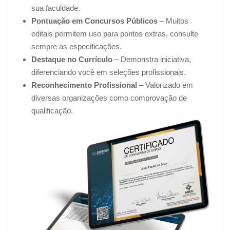
aprendeu em seu trabalho, melhorando a qualidade dos
sua faculdade.
rótulos dos alimentos.
Pontuação em Concursos Públicos
– Muitos
editais permitem uso para pontos extras, consulte
Não deixe essa oportunidade passar. Inscreva-se agora
sempre as especificações.
e comece a transformar sua carreira!
Destaque no Currículo
– Demonstra iniciativa,
diferenciando você em seleções profissionais.
O nosso curso de Rotulagem Nutricional de Alimentos
Reconhecimento Profissional
– Valorizado em
tem duração programada de 16 horas-aula. No entanto,
diversas organizações como comprovação de
nosso curso é
assíncrono
, o que significa que você
qualificação.
pode fazê-lo no seu ritmo, podendo ser mais rápido ou
mais devagar, conforme a sua necessidade.