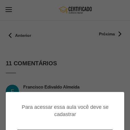
Próxima
Anterior
11 COMENTÁRIOS
Francisco Edivaldo Almeida
F
23/09/2024
Para acessar essa aula você deve se
Tenho um mais preciso comprar
cadastrar
um melhor