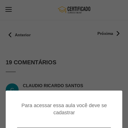
Próxima
Anterior
19 COMENTÁRIOS
CLAUDIO RICARDO SANTOS
C
FULQUIM
22/11/2024
Para acessar essa aula você deve se
cadastrar
Obrigado
Boa dica