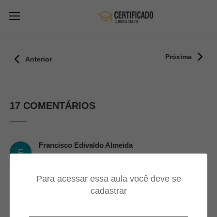
Próxima
Anterior
17 COMENTÁRIOS
Francisco Edivaldo Almeida
F
23/09/2024
Para acessar essa aula você deve se
Muito boa a aula
cadastrar
Francisco Edivaldo Almeida