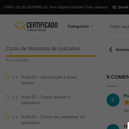
CNPJ: 29.191.067/0001-32 -
Tem Alguma Dúvida? Fale conosco:
[email
Categorias
Curso de Motorista de Aplicativo
Anteri
% concluído
9 COME
Aula 01 – Introdução e boas
1.1
vindas
Fr
Aula 02 – Como baixar o
1.2
F
aplicativo
Ve
Aula 03 – Como se cadastrar no
1.3
aplicativo
H