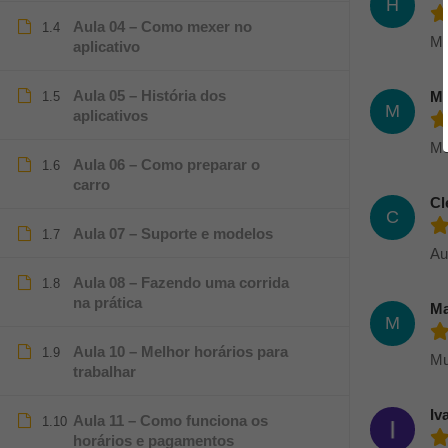
H
Aula 04 – Como mexer no
1.4
Mu
aplicativo
Aula 05 – História dos
Ma
1.5
M
aplicativos
Mu
Aula 06 – Como preparar o
1.6
carro
Cl
C
Aula 07 – Suporte e modelos
1.7
Au
Aula 08 – Fazendo uma corrida
1.8
na prática
Ma
M
Aula 10 – Melhor horários para
1.9
Mu
trabalhar
Iv
Aula 11 – Como funciona os
1.10
horários e pagamentos