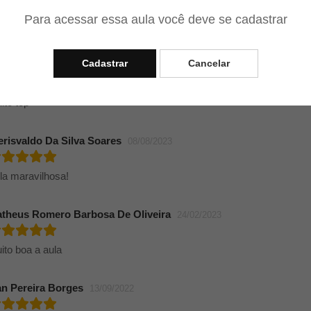
Para acessar essa aula você deve se cadastrar
ito boa essa aula
Cadastrar
Cancelar
rcos Davi De Toledo
03/09/2024
ito top
erisvaldo Da Silva Soares
08/08/2023
la maravilhosa!
theus Romero Barbosa De Oliveira
24/02/2023
ito boa a aula
an Pereira Borges
13/09/2022