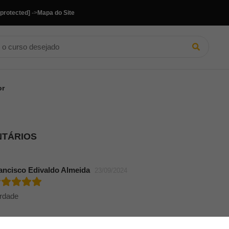
 protected]
->
Mapa do Site
or
NTÁRIOS
ancisco Edivaldo Almeida
23/09/2024
rdade
ERCULES MARTINS DOS ANJOS
18/09/2024