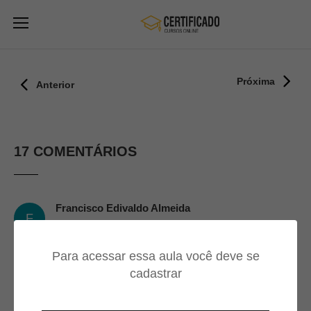
Próxima
Anterior
17 COMENTÁRIOS
Francisco Edivaldo Almeida
F
23/09/2024
Para acessar essa aula você deve se
Sensacional
cadastrar
Renatinhooo Moura
25/08/2024