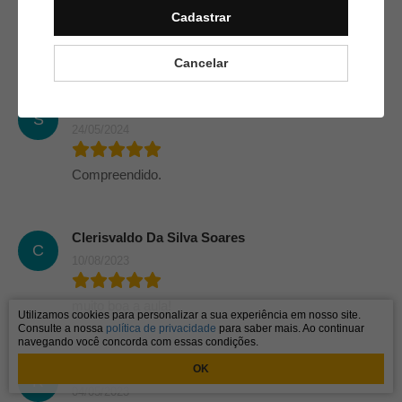
Cadastrar
Otimo curso
Cancelar
Sérgio Samir Mendes De Oliveira
S
24/05/2024
Compreendido.
Clerisvaldo Da Silva Soares
C
10/08/2023
muito boa a aula!
Utilizamos cookies para personalizar a sua experiência em nosso site.
Consulte a nossa
política de privacidade
para saber mais. Ao continuar
navegando você concorda com essas condições.
Robson Soares Dos Santos
OK
R
04/05/2023