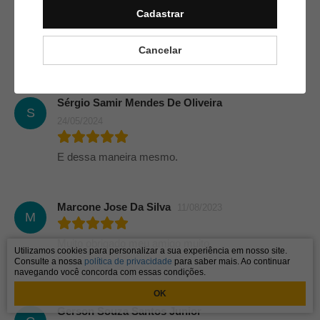
M
Cadastrar
04/09/2024
Cancelar
Top
Sérgio Samir Mendes De Oliveira
S
24/05/2024
E dessa maneira mesmo.
Marcone Jose Da Silva
11/08/2023
M
Muito obrigado meu amigo muito
Utilizamos cookies para personalizar a sua experiência em nosso site.
bom
Consulte a nossa
política de privacidade
para saber mais. Ao continuar
navegando você concorda com essas condições.
OK
Gerson Souza Santos Junior