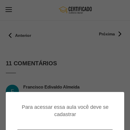
Próxima
Anterior
11 COMENTÁRIOS
Francisco Edivaldo Almeida
F
23/09/2024
Para acessar essa aula você deve se
Tem sentido
cadastrar
Marcos Davi De Toledo