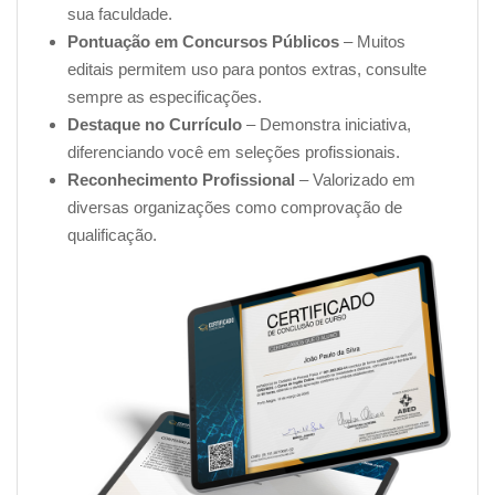
sua faculdade.
IMPLEMENTAÇÃO DE PROGRAMAS QVT NAS
Pontuação em Concursos Públicos
– Muitos
ORGANIZAÇÕES
editais permitem uso para pontos extras, consulte
Doenças do trabalho: Síndrome de burnout
sempre as especificações.
Descrição
Destaque no Currículo
– Demonstra iniciativa,
Estágios
diferenciando você em seleções profissionais.
Sintomas
Reconhecimento Profissional
– Valorizado em
Diagnóstico
diversas organizações como comprovação de
Tratamento
qualificação.
Sobre os Sintomas
A Síndrome de “Burnout” em Professores
O “Burnout” em Enfermeiros
Doenças do Trabalho: Estresse
Terminologia
Teorias do estresse
Reação ao estresse em homens e mulheres
Bibliografia/Links Recomendados