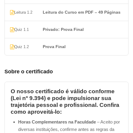
Mensuração da Qualidade
Indicadores estratégicos
Leitura do Curso em PDF – 49 Páginas
Leitura 1.2
Qualidade total
Programas de Qualidade
Privado: Prova Final
Quiz 1.1
Programa 5S
Programa de gerência da rotina diária
Prova Final
Quiz 1.2
Programa de gerência pelas diretrizes
Programa de melhoria contínua
Ferramentas
Sobre o certificado
Métodos
Método de análise e solução de problemas (MASP)
Qualidade de Vida no Trabalho
O nosso certificado é válido conforme
ORIGEM E EVOLUÇÃO DO QVT
(Lei nº 9.394) e pode impulsionar sua
CONCEITO
trajetória pessoal e profissional. Confira
Competência das Empresas do Novo Milênio –
como aproveitá-lo:
Qualidade De Vida No Trabalho –
Horas Complementares na Faculdade
– Aceito por
Programas de Qualidade de Vida no Trabalho
diversas instituições, confirme antes as regras da
OBJETIVO NAS ORGANIZAÇÕES