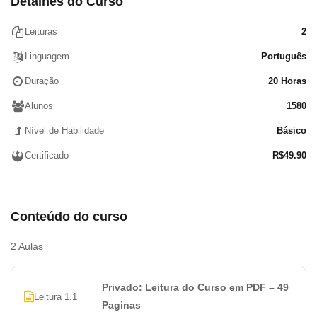
Detalhes do Curso
Intrapessoais
2.5. Responsabilidade Pela Qualidade de Vida no
Leituras
2
Ambiente de Trabalho
Linguagem
Português
2.6. Arranjo Físico e Ambiente de Trabalho
2.7. Princípios dos 5S
Duração
20 Horas
Principais Atitudes e Comportamentos dos Bons
Alunos
1580
Profissionais
Nível de Habilidade
Básico
Preparado para mudanças
Espírito empreendedor
Certificado
R$
49.90
Equilíbrio emocional
Marketing Pessoal
ESTÁGIO PROFISSIONAL
Conteúdo do curso
TRABALHADOR COOPERADO
TRABALHADOR AUTÔNOMO
2 Aulas
TRABALHO VOLUNTÁRIO
EMPREGADO DOMÉSTICO
Privado: Leitura do Curso em PDF – 49
Qualidade
Leitura 1.1
Paginas
Definição