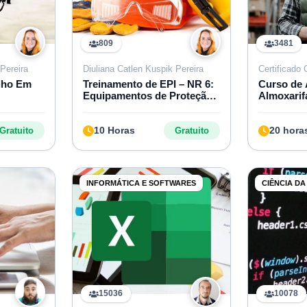
809
3481
Pereira
Diuliana Catlen Kuspik Pereira
Certificado
lho Em
Treinamento de EPI – NR 6:
Curso de 
Equipamentos de Proteção
Almoxarif
Individual
10 Horas
20 hora
Gratuito
Gratuito
INFORMÁTICA E SOFTWARES
CIÊNCIA D
15036
10078