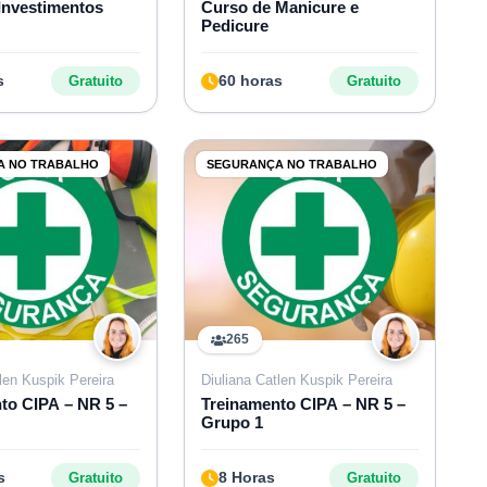
Investimentos
Curso de Manicure e
Pedicure
s
60 horas
Gratuito
Gratuito
A NO TRABALHO
SEGURANÇA NO TRABALHO
265
len Kuspik Pereira
Diuliana Catlen Kuspik Pereira
to CIPA – NR 5 –
Treinamento CIPA – NR 5 –
Grupo 1
s
8 Horas
Gratuito
Gratuito