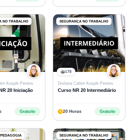
A NO TRABALHO
SEGURANÇA NO TRABALHO
178
len Kuspik Pereira
Diuliana Catlen Kuspik Pereira
NR 20 Iniciação
Curso NR 20 Intermediário
s
20 Horas
Gratuito
Gratuito
/PEDAGOGIA
SEGURANÇA NO TRABALHO