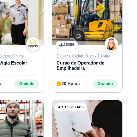
16396
 Cursos Online
Diuliana Catlen Kuspik Pereira
Vigia Escolar
Curso de Operador de
Empilhadeira
s
20 Horas
Gratuito
Gratuito
ARTES VISUAIS