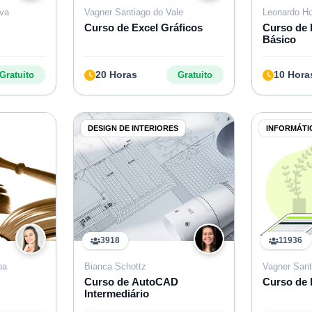
lva
Vagner Santiago do Vale
Leonardo Ho
Curso de Excel Gráficos
Curso de
Básico
20 Horas
10 Hora
Gratuito
Gratuito
DESIGN DE INTERIORES
INFORMÁTI
3918
11936
pa
Bianca Schottz
Vagner Sant
Curso de AutoCAD
Curso de 
Intermediário