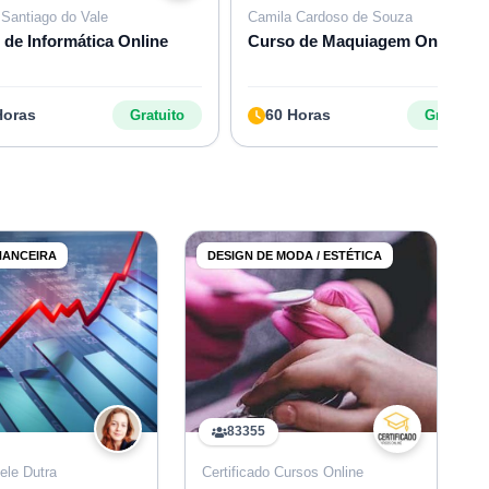
 Santiago do Vale
Camila Cardoso de Souza
 de Informática Online
Curso de Maquiagem Online
Horas
60 Horas
Gratuito
Gratuito
NANCEIRA
DESIGN DE MODA / ESTÉTICA
83355
ele Dutra
Certificado Cursos Online