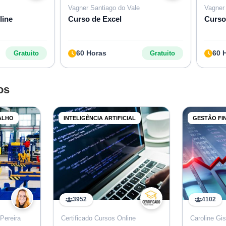
Vagner Santiago do Vale
Vagner
line
Curso de Excel
Curso
60 Horas
60 
Gratuito
Gratuito
os
ALHO
INTELIGÊNCIA ARTIFICIAL
GESTÃO FI
3952
4102
Pereira
Certificado Cursos Online
Caroline Gis