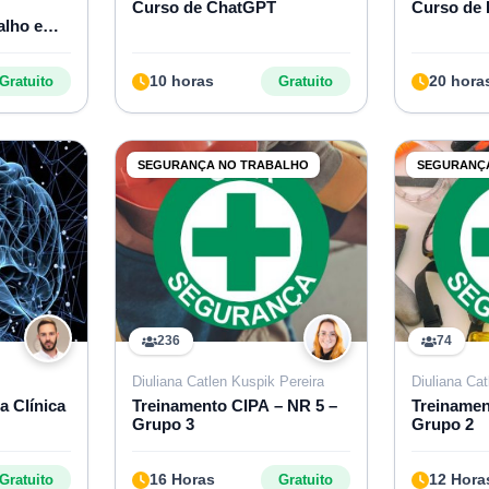
Curso de ChatGPT
Curso de 
alho em
amentos
10 horas
20 hora
Gratuito
Gratuito
SEGURANÇA NO TRABALHO
SEGURANÇ
236
74
Diuliana Catlen Kuspik Pereira
Diuliana Cat
a Clínica
Treinamento CIPA – NR 5 –
Treinamen
Grupo 3
Grupo 2
16 Horas
12 Hora
Gratuito
Gratuito