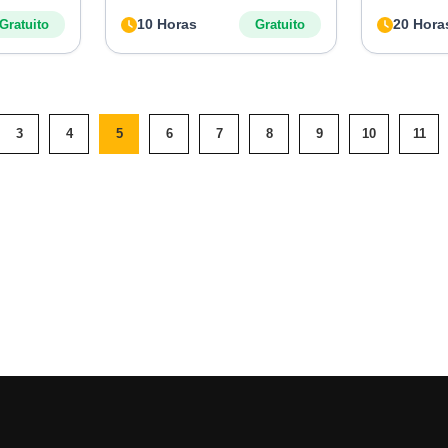
10 Horas
20 Hora
Gratuito
Gratuito
3
4
5
6
7
8
9
10
11