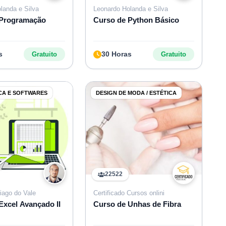
landa e Silva
Leonardo Holanda e Silva
 Programação
Curso de Python Básico
s
30 Horas
Gratuito
Gratuito
CA E SOFTWARES
DESIGN DE MODA / ESTÉTICA
22522
iago do Vale
Certificado Cursos onlini
Excel Avançado II
Curso de Unhas de Fibra