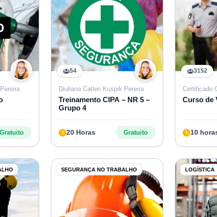
54
3152
Pereira
Diuliana Catlen Kuspik Pereira
Certificado
o
Treinamento CIPA – NR 5 –
Curso de 
Grupo 4
20 Horas
10 hora
Gratuito
Gratuito
ALHO
SEGURANÇA NO TRABALHO
LOGÍSTICA