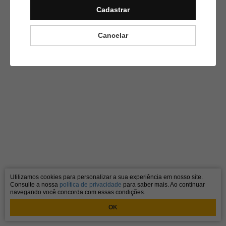
Cadastrar
Cancelar
Utilizamos cookies para personalizar a sua experiência em nosso site.
Consulte a nossa
política de privacidade
para saber mais. Ao continuar
navegando você concorda com essas condições.
OK