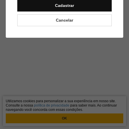
Cadastrar
Cancelar
Utilizamos cookies para personalizar a sua experiência em nosso site.
Consulte a nossa
política de privacidade
para saber mais. Ao continuar
navegando você concorda com essas condições.
OK