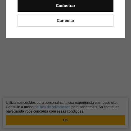
Cadastrar
Cancelar
Utilizamos cookies para personalizar a sua experiência em nosso site.
Consulte a nossa
política de privacidade
para saber mais. Ao continuar
navegando você concorda com essas condições.
OK