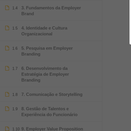
3. Fundamentos da Employer
1.4
Brand
4. Identidade e Cultura
1.5
Organizacional
5. Pesquisa em Employer
1.6
Branding
6. Desenvolvimento da
1.7
Estratégia de Employer
Branding
7. Comunicação e Storytelling
1.8
8. Gestão de Talentos e
1.9
Experiência do Funcionário
9. Employer Value Proposition
1.10