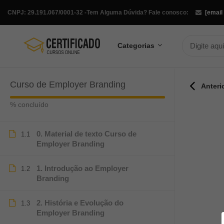
CNPJ: 29.191.067/0001-32 -
Tem Alguma Dúvida? Fale conosco:
[email
Categorias
Curso de Employer Branding
Anteri
% concluído
0. Material de texto Curso de
1.1
Employer Branding
1. Introdução ao Employer
1.2
Branding
2. História e Evolução do
1.3
Employer Branding