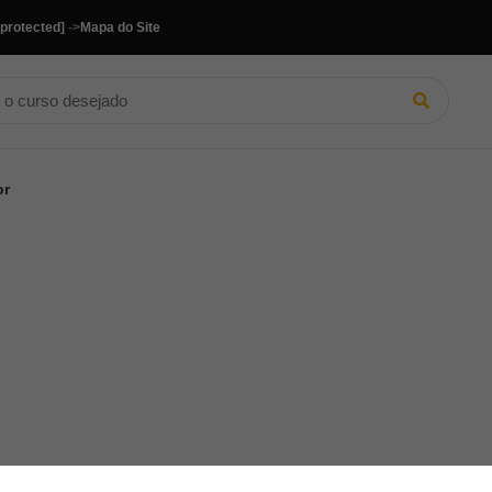
 protected]
->
Mapa do Site
or