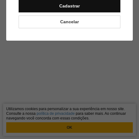
Cadastrar
Cancelar
Utilizamos cookies para personalizar a sua experiência em nosso site.
Consulte a nossa
política de privacidade
para saber mais. Ao continuar
navegando você concorda com essas condições.
OK