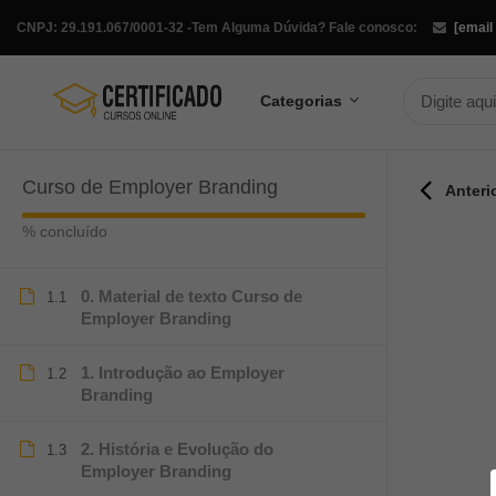
CNPJ: 29.191.067/0001-32 -
Tem Alguma Dúvida? Fale conosco:
[email
Categorias
Curso de Employer Branding
Anteri
% concluído
0. Material de texto Curso de
1.1
Employer Branding
1. Introdução ao Employer
1.2
Branding
2. História e Evolução do
1.3
Employer Branding