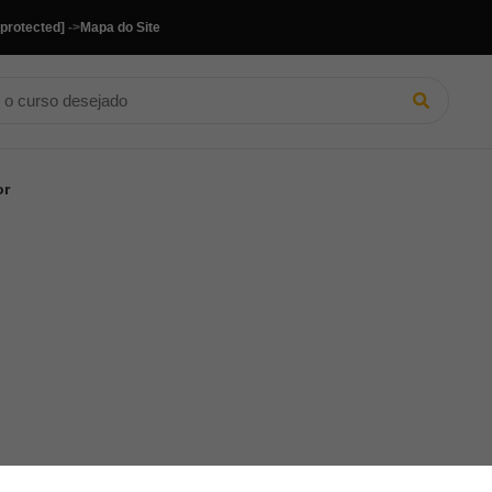
 protected]
->
Mapa do Site
or