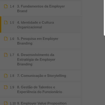
3. Fundamentos da Employer
1.4
Brand
4. Identidade e Cultura
1.5
Organizacional
5. Pesquisa em Employer
1.6
Branding
6. Desenvolvimento da
1.7
Estratégia de Employer
Branding
7. Comunicação e Storytelling
1.8
8. Gestão de Talentos e
1.9
Experiência do Funcionário
9. Employer Value Proposition
1.10