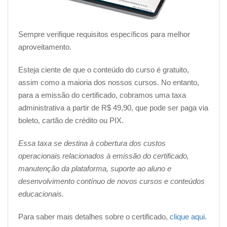
O valor do investimento para a emissão do certificado é
Sempre verifique requisitos específicos para melhor
de R$ 49,90, podendo ser pago por boleto bancário,
aproveitamento.
cartão de crédito ou
PIX
.
Esteja ciente de que o conteúdo do curso é gratuito,
Assim que o pagamento for confirmado (o prazo de
assim como a maioria dos nossos cursos. No entanto,
confirmação varia dependendo do método de
para a emissão do certificado, cobramos uma taxa
pagamento escolhido), você receberá a liberação para
administrativa a partir de R$ 49,90, que pode ser paga via
realizar o download do seu certificado.
boleto, cartão de crédito ou PIX.
__________________________________________________
Essa taxa se destina à cobertura dos custos
operacionais relacionados à emissão do certificado,
Complemente seu aprendizado com
manutenção da plataforma, suporte ao aluno e
outros assuntos pertinentes na área:
desenvolvimento contínuo de novos cursos e conteúdos
educacionais.
Nossa plataforma conta com outros diversos cursos
que podem deixar seu currículo ainda mais completo.
Para saber mais detalhes sobre o certificado,
clique aqui
.