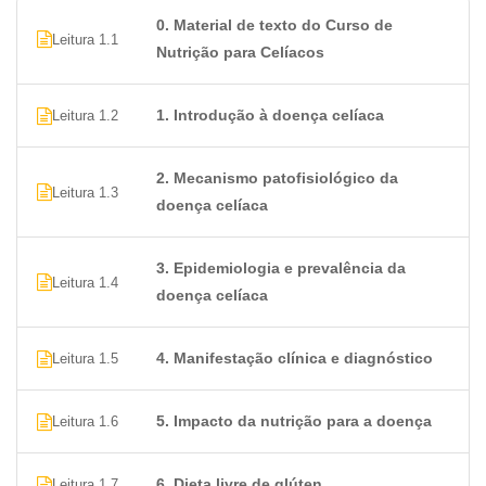
Mecanismo patofisiológico da doença celíaca
0. Material de texto do Curso de
Epidemiologia e prevalência da doença celíaca
Leitura 1.1
Nutrição para Celíacos
Manifestação clinica e diagnostico
Impacto da nutrição para doença
Dieta livre de glúten
1. Introdução à doença celíaca
Leitura 1.2
Planejamentos de refeições
Leitura de rótulos e identificação de glúten oculto
2. Mecanismo patofisiológico da
Leitura 1.3
Nutrição e saúde intestinal
doença celíaca
Suplementação para celíacos
Estratégias para alimentação fora do lar
3. Epidemiologia e prevalência da
Nutrição para gestantes celíacas
Leitura 1.4
doença celíaca
Nutrição para crianças celíacas
Nutrição para idosos celíacos
4. Manifestação clínica e diagnóstico
Leitura 1.5
Perguntas frequentes
1. Qual o valor de um Curso de
5. Impacto da nutrição para a doença
Leitura 1.6
Nutrição para celíacos?
6. Dieta livre de glúten
Leitura 1.7