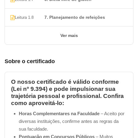
O conteúdo do nosso
Curso de Nutrição para
celíacos é Gratuito
, assim como a grande maioria dos
7. Planejamento de refeições
Leitura 1.8
cursos da nossa plataforma
Certificado Cursos Online
!
No entanto, apenas para lembrar, há uma taxa para a
emissão do certificado no valor de
R$ 49,90 (O
Ver mais
certificado é uma opção para os alunos, e eles têm a
liberdade de se inscreverem em quantos cursos
gratuitos desejarem, sem limitações, mesmo sem a
Sobre o certificado
intenção de obter certificados de todos ou de
nenhum deles)
.
O nosso certificado é válido conforme
(Lei nº 9.394) e pode impulsionar sua
Essa taxa pode ser paga via boleto, cartão de crédito ou
trajetória pessoal e profissional. Confira
PIX
, conforme a sua preferência.
como aproveitá-lo:
__________________________________________________
Horas Complementares na Faculdade
– Aceito por
diversas instituições, confirme antes as regras da
2. Quanto tempo dura um Curso de
sua faculdade.
Nutrição para celíacos?
Pontuação em Concursos Públicos
– Muitos