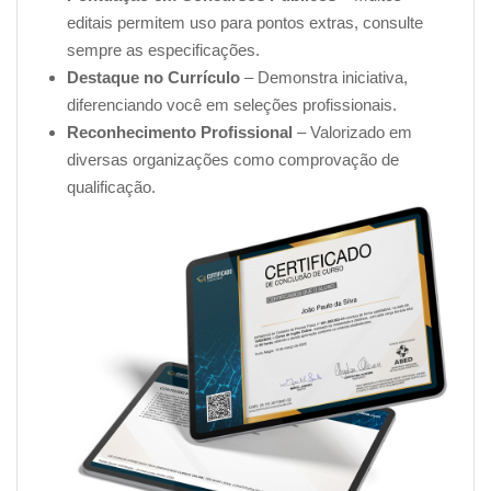
editais permitem uso para pontos extras, consulte
O nosso curso de nutrição para celíacos online foi
sempre as especificações.
planejado para ter uma duração de 25 horas-aula. Mas
Destaque no Currículo
– Demonstra iniciativa,
olha que bacana, como nossa plataforma é digital,
você
diferenciando você em seleções profissionais.
pode fazer o curso no seu ritmo, a qualquer hora e
Reconhecimento Profissional
– Valorizado em
em qualquer lugar
. Só precisa estar conectado à
diversas organizações como comprovação de
internet, ok?
qualificação.
__________________________________________________
3. Como obter o certificado de
conclusão do curso?
Para obter o seu certificado, é bastante simples!
Basta
realizar o curso por completo e obter uma nota igual
ou superior a 6.0 na avaliação final
. Uma vez que
você tenha alcançado esse resultado, você poderá
solicitar o seu certificado.