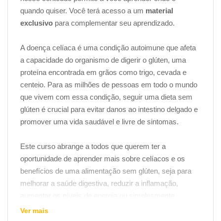
quando quiser. Você terá acesso a um
material
exclusivo
para complementar seu aprendizado.
A doença celíaca é uma condição autoimune que afeta
a capacidade do organismo de digerir o glúten, uma
proteína encontrada em grãos como trigo, cevada e
centeio. Para as milhões de pessoas em todo o mundo
que vivem com essa condição, seguir uma dieta sem
glúten é crucial para evitar danos ao intestino delgado e
promover uma vida saudável e livre de sintomas.
Este curso abrange a todos que querem ter a
oportunidade de aprender mais sobre celíacos e os
benefícios de uma alimentação sem glúten, seja para
melhorar a saúde digestiva, reduzir a inflamação,
aumentar os níveis de energia ou simplesmente
experimentar novas opções culinárias. Neste curso,
Ver mais
iremos mergulhar nas nuances da dieta sem glúten,