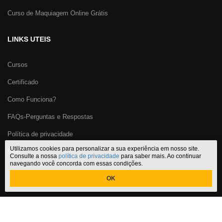
Curso de Maquiagem Online Grátis
LINKS UTEIS
Cursos
Certificado
Como Funciona?
FAQs-Perguntas e Respostas
Política de privacidade
Utilizamos cookies para personalizar a sua experiência em nosso site.
Blog
Consulte a nossa
política de privacidade
para saber mais. Ao continuar
navegando você concorda com essas condições.
OK
Certificado Cursos Online
,
o melhor site de
cursos online com