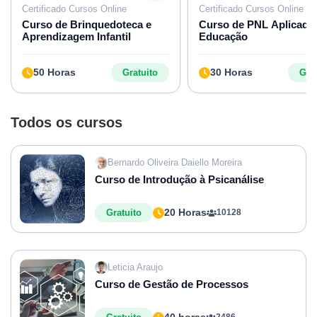
Certificado Cursos Online
Certificado Cursos Online
Curso de Brinquedoteca e
Curso de PNL Aplicado
Aprendizagem Infantil
Educação
50 Horas
30 Horas
Gratuito
Grat
Todos os cursos
Bernardo Oliveira Daiello Moreira
Curso de Introdução à Psicanálise
20 Horas
Gratuito
10128
Leticia Araujo
Curso de Gestão de Processos