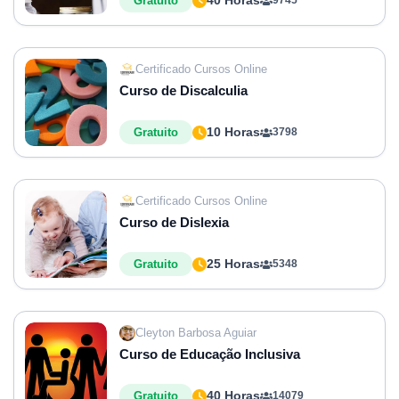
40 Horas
Gratuito
9745
Certificado Cursos Online
Curso de Discalculia
10 Horas
Gratuito
3798
Certificado Cursos Online
Curso de Dislexia
25 Horas
Gratuito
5348
Cleyton Barbosa Aguiar
Curso de Educação Inclusiva
40 Horas
Gratuito
14079