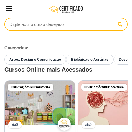
Categorias:
Artes, Design e Comunicação
Biológicas e Agrárias
Desenvo
Cursos Online mais Acessados
EDUCAÇÃO/PEDAGOGIA
EDUCAÇÃO/PEDAGOGIA
0
0